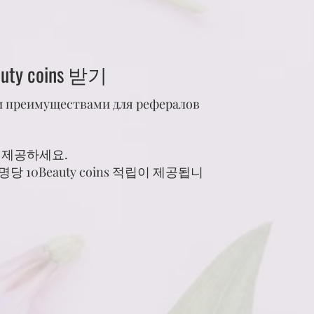
ty coins 받기
 преимуществами для рефералов
립을 제공하세요.
 10Beauty coins 적립이 제공됩니